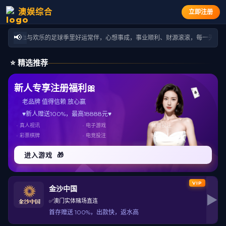
澳娱综合
立即注册
📢
这个充满热血与欢乐的足球季里好运常伴，心想事成，事业顺利、财源滚滚，每一天都
⭐ 精选推荐
新人专享注册福利🎀
老品牌 值得信赖 放心赢
♥️新人赠送100%，最高18888元♥️
·
真人视讯
·
电子游戏
·
体育投注
·
彩票棋牌
·
电竞投注
·
捕鱼娱乐
进入游戏
🎁
VIP
金沙中国
▶
✅澳门实体赌场直连
首存赠送 100%，出款快，返水高