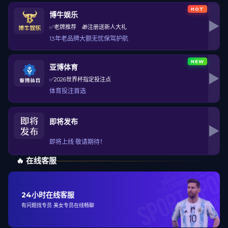
HOT
博牛娱乐
▶
✅老牌推荐 
🎁注册送新人大礼
13年老品牌大额无忧保驾护航
NEW
亚博体育
▶
✅2026世界杯指定投注点
体育投注首选
即将发布
▶
即将上线 敬请期待！
🔥 在线客服
24小时在线客服
有问题找专员 美女专员在线畅聊